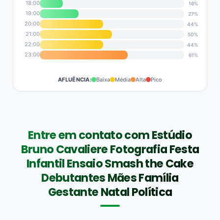
18:00
16%
19:00
27%
20:00
44%
21:00
50%
22:00
44%
23:00
61%
AFLUÊNCIA:
Baixa
Média
Alta
Pico
Entre em contato com Estúdio
Bruno Cavaliere Fotografia Festa
Infantil Ensaio Smash the Cake
Debutantes Mães Família
Gestante Natal Política