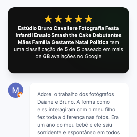
★★★★★
★★★★★
Estúdio Bruno Cavaliere Fotografia Festa
Infantil Ensaio Smash the Cake Debutantes
Mães Família Gestante Natal Política
tem
uma classificação de
5
de
5
baseado em mais
de
68
avaliações no Google
Adorei o trabalho dos fotógrafos
Daiane e Bruno. A forma como
eles interagiram com o meu filho
fez toda a diferença nas fotos. Era
um ano do meu bebê e ele saiu
sorridente e espontâneo em todos