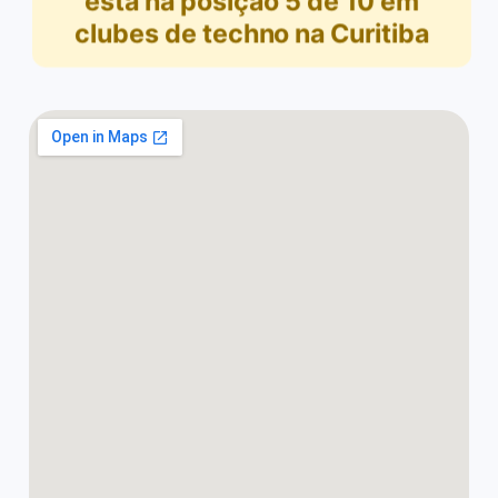
está na posição
5
de
10
em
clubes de techno na Curitiba