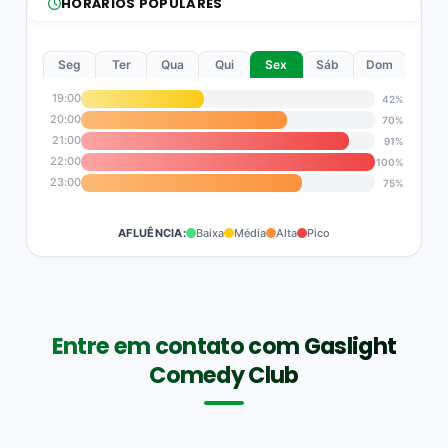
HORÁRIOS POPULARES
Seg
Ter
Qua
Qui
Sex
Sáb
Dom
19:00
42%
20:00
70%
21:00
91%
22:00
100%
23:00
75%
AFLUÊNCIA:
Baixa
Média
Alta
Pico
Entre em contato com Gaslight
Comedy Club