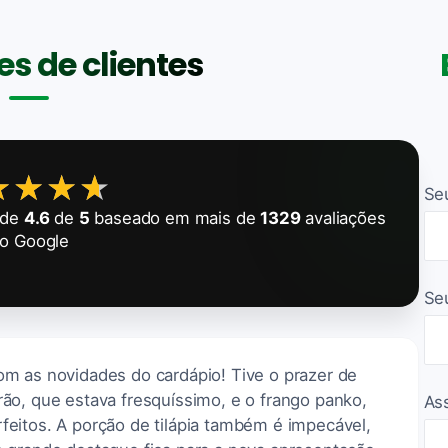
s de clientes
★★★★
★★★★
Se
 de
4.6
de
5
baseado em mais de
1329
avaliações
o Google
Se
m as novidades do cardápio! Tive o prazer de
ão, que estava fresquíssimo, e o frango panko,
As
eitos. A porção de tilápia também é impecável,