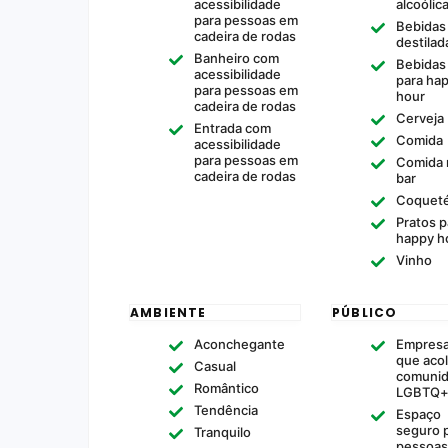
acessibilidade
alcoólic
para pessoas em
Bebidas
cadeira de rodas
destilad
Banheiro com
Bebidas
acessibilidade
para ha
para pessoas em
hour
cadeira de rodas
Cerveja
Entrada com
Comida
acessibilidade
para pessoas em
Comida 
cadeira de rodas
bar
Coqueté
Pratos p
happy h
Vinho
AMBIENTE
PÚBLICO
Aconchegante
Empres
que acol
Casual
comuni
Romântico
LGBTQ
Tendência
Espaço
seguro 
Tranquilo
pessoas