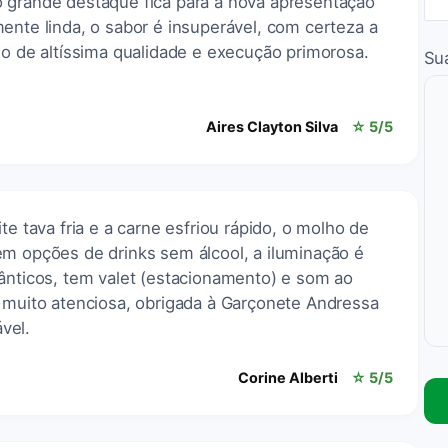
o grande destaque fica para a nova apresentação
ente linda, o sabor é insuperável, com certeza a
do de altíssima qualidade e execução primorosa.
Su
Aires Clayton Silva
☆ 5/5
te tava fria e a carne esfriou rápido, o molho de
em opções de drinks sem álcool, a iluminação é
mânticos, tem valet (estacionamento) e som ao
i muito atenciosa, obrigada à Garçonete Andressa
vel.
Corine Alberti
☆ 5/5