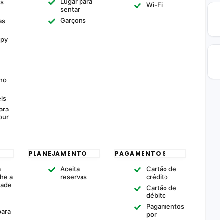
Lugar para
as
Wi-Fi
sentar
Garçons
as
ppy
no
is
ara
our
PLANEJAMENTO
PAGAMENTOS
a
Aceita
Cartão de
he a
reservas
crédito
dade
Cartão de
+
débito
Pagamentos
para
por