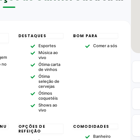
DESTAQUES
BOM PARA
Esportes
Comer a sós
Música ao
agem
vivo
o no
Ótima carta
de vinhos
Ótima
seleção de
cervejas
Ótimos
coquetéis
Shows ao
vivo
ENU
OPÇÕES DE
COMODIDADES
REFEIÇÃO
Banheiro