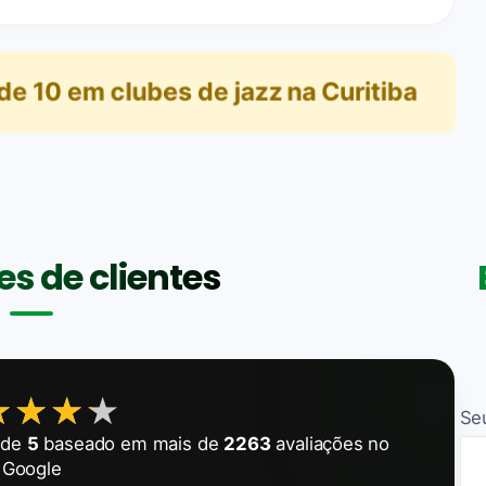
de
10
em
clubes de jazz na Curitiba
s de clientes
★★★★
★★★★
Se
de
5
baseado em mais de
2263
avaliações no
Google