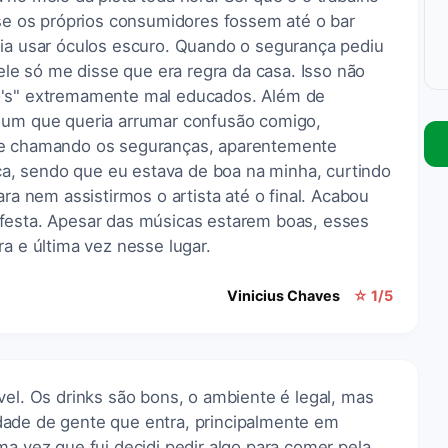
 se os próprios consumidores fossem até o bar
dia usar óculos escuro. Quando o segurança pediu
 ele só me disse que era regra da casa. Isso não
o's" extremamente mal educados. Além de
 um que queria arrumar confusão comigo,
 e chamando os seguranças, aparentemente
, sendo que eu estava de boa na minha, curtindo
ara nem assistirmos o artista até o final. Acabou
festa. Apesar das músicas estarem boas, esses
ra e última vez nesse lugar.
Vinicius Chaves
☆ 1/5
vel. Os drinks são bons, o ambiente é legal, mas
dade de gente que entra, principalmente em
ma vez que fui decidi pedir algo para comer pela