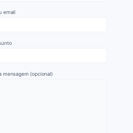
u email
sunto
a mensagem (opcional)