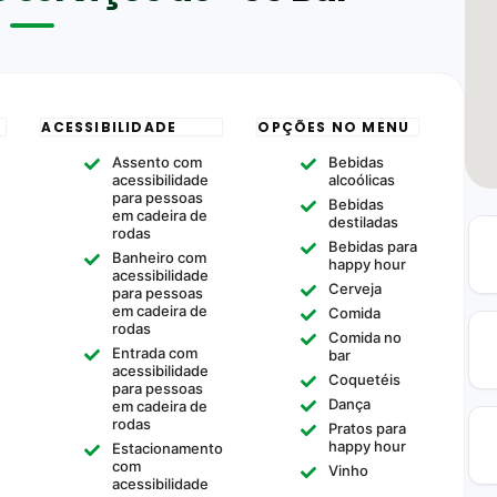
ACESSIBILIDADE
OPÇÕES NO MENU
Assento com
Bebidas
acessibilidade
alcoólicas
para pessoas
Bebidas
em cadeira de
destiladas
rodas
Bebidas para
Banheiro com
happy hour
acessibilidade
Cerveja
para pessoas
em cadeira de
Comida
rodas
Comida no
Entrada com
bar
acessibilidade
Coquetéis
para pessoas
Dança
em cadeira de
rodas
Pratos para
happy hour
Estacionamento
com
Vinho
acessibilidade