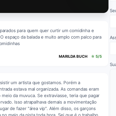
Se
parados para quem quer curtir um comidinha e
 O espaço da balada e muito amplo com palco para
As
comidinhas
MARILDA BUCH
☆ 5/5
Su
sistir um artista que gostamos. Porém a
 entrada estava mal organizada. As comandas eram
o meio da muvuca. Se extraviasse, teria que pagar
servado. Isso atrapalhava demais a movimentação
lugar de fazer "área vip". Além disso, os garçons
 no meio da pista toda hora. Sei que é o trabalho