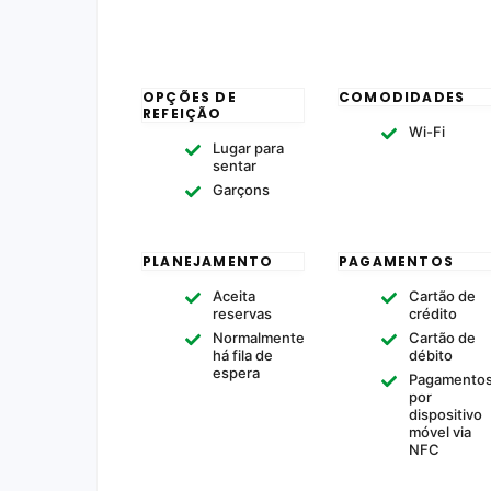
OPÇÕES DE
COMODIDADES
REFEIÇÃO
Wi-Fi
Lugar para
sentar
Garçons
PLANEJAMENTO
PAGAMENTOS
Aceita
Cartão de
reservas
crédito
Normalmente
Cartão de
há fila de
débito
espera
Pagamento
por
dispositivo
móvel via
NFC