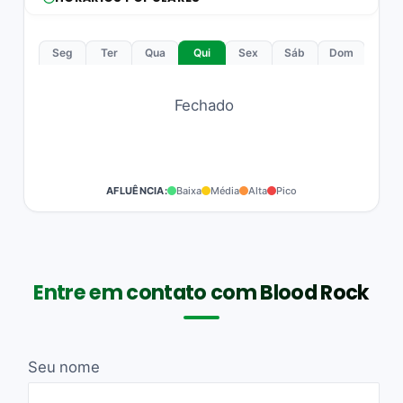
Seg
Ter
Qua
Qui
Sex
Sáb
Dom
Fechado
AFLUÊNCIA:
Baixa
Média
Alta
Pico
Entre em contato com Blood Rock
Seu nome