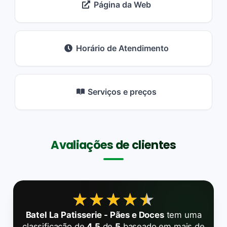
Página da Web
Horário de Atendimento
Serviços e preços
Avaliações de clientes
★★★★★
★★★★★
Batel La Patisserie - Pães e Doces
tem uma
classificação de
4.5
de
5
baseado em mais de