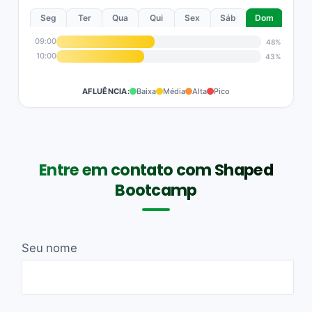
Seg
Ter
Qua
Qui
Sex
Sáb
Dom
09:00
48%
10:00
43%
AFLUÊNCIA:
Baixa
Média
Alta
Pico
Entre em contato com Shaped
Bootcamp
Seu nome