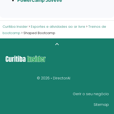
PowerCamp Juvevê
Curitiba Insider
Esportes e atividades ao ar livre
Treinos de
bootcamp
Shaped Bootcamp
© 2026 •
DirectorAI
Gerir o seu negócio
Sitemap