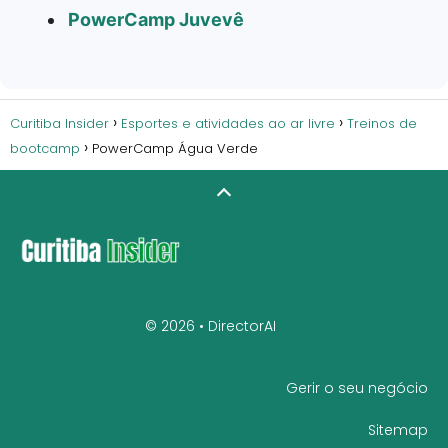
PowerCamp Juvevê
Curitiba Insider
Esportes e atividades ao ar livre
Treinos de
bootcamp
PowerCamp Água Verde
© 2026 •
DirectorAI
Gerir o seu negócio
Sitemap