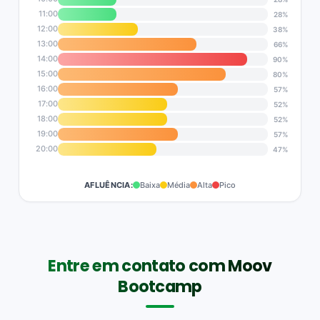
11:00
28%
12:00
38%
13:00
66%
14:00
90%
15:00
80%
16:00
57%
17:00
52%
18:00
52%
19:00
57%
20:00
47%
AFLUÊNCIA:
Baixa
Média
Alta
Pico
Entre em contato com Moov
Bootcamp