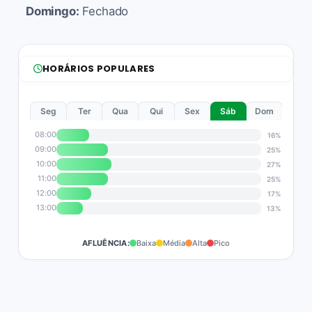
Domingo:
Fechado
HORÁRIOS POPULARES
Seg
Ter
Qua
Qui
Sex
Sáb
Dom
08:00
16%
09:00
25%
10:00
27%
11:00
25%
12:00
17%
13:00
13%
AFLUÊNCIA:
Baixa
Média
Alta
Pico