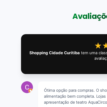
Avaliaçõe
★
★
Shopping Cidade Curitiba
tem uma class
avalia
Ótima opção para compras. O sho
alimentação bem completa. Lojas 
apresentação de teatro AquaCirco