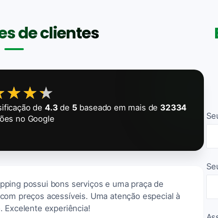
s de clientes
★★★★
★★★★
ificação de
4.3
de
5
baseado em mais de
32334
Se
ções no Google
Se
pping possui bons serviços e uma praça de
com preços acessíveis. Uma atenção especial à
. Excelente experiência!
As