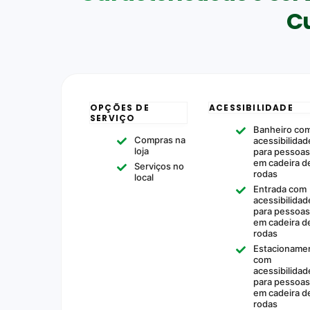
Cu
OPÇÕES DE
ACESSIBILIDADE
SERVIÇO
Banheiro co
Compras na
acessibilidad
loja
para pessoas
em cadeira d
Serviços no
rodas
local
Entrada com
acessibilidad
para pessoas
em cadeira d
rodas
Estacioname
com
acessibilidad
para pessoas
em cadeira d
rodas