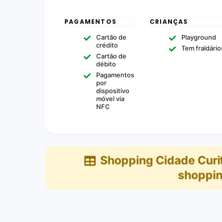
PAGAMENTOS
CRIANÇAS
Cartão de
Playground
crédito
Tem fraldário
Cartão de
débito
Pagamentos
por
dispositivo
móvel via
NFC
Shopping Cidade Curi
shoppin