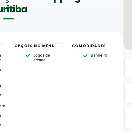
ritiba
OPÇÕES NO MENU
COMODIDADES
m
Jogos de
Banheiro
e
arcade
e
e
e
nto
e
e