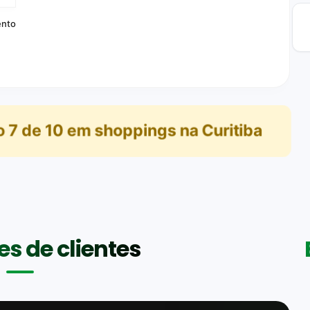
O
ento
o
7
de
10
em
shoppings na Curitiba
s de clientes