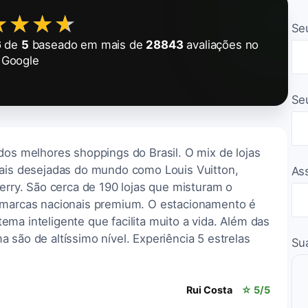
★★★★
★★★★
Se
6
de
5
baseado em mais de
28843
avaliações no
Google
Se
dos melhores shoppings do Brasil. O mix de lojas
mais desejadas do mundo como Louis Vuitton,
As
berry. São cerca de 190 lojas que misturam o
m marcas nacionais premium. O estacionamento é
ma inteligente que facilita muito a vida. Além das
 são de altíssimo nível. Experiência 5 estrelas
Su
Rui Costa
☆ 5/5