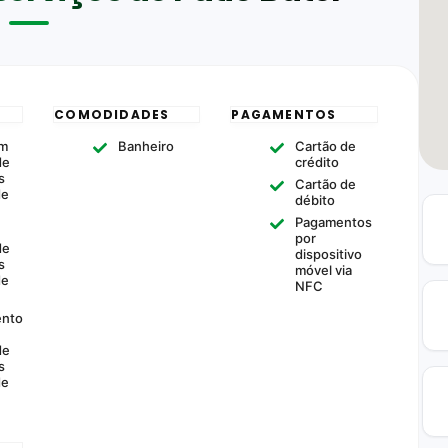
COMODIDADES
PAGAMENTOS
om
Banheiro
Cartão de
de
crédito
s
Cartão de
de
débito
Pagamentos
m
por
de
dispositivo
s
móvel via
de
NFC
ento
de
s
de