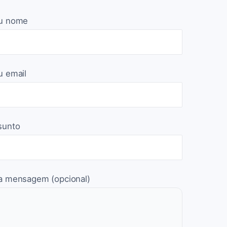
u nome
u email
sunto
a mensagem (opcional)