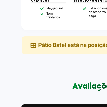
CRIANÇAS
ESTACIONAMENT
Playground
Estacionam
descoberto
Tem
pago
fraldários
Pátio Batel
está na posiçã
Avaliaçõe