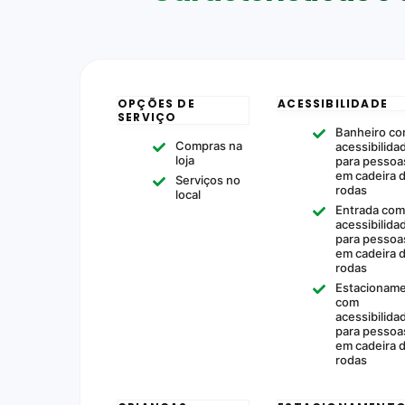
OPÇÕES DE
ACESSIBILIDADE
SERVIÇO
Banheiro c
Compras na
acessibilida
loja
para pessoa
em cadeira 
Serviços no
rodas
local
Entrada co
acessibilida
para pessoa
em cadeira 
rodas
Estacionam
com
acessibilida
para pessoa
em cadeira 
rodas