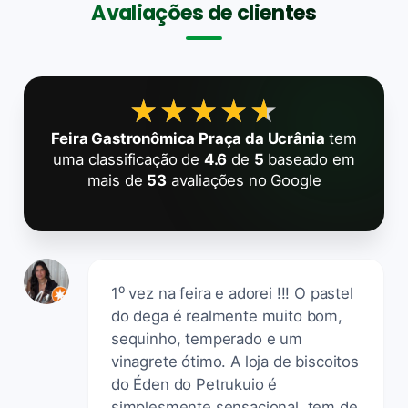
Avaliações de clientes
★★★★★
★★★★★
Feira Gastronômica Praça da Ucrânia
tem
uma classificação de
4.6
de
5
baseado em
mais de
53
avaliações no Google
1⁰ vez na feira e adorei !!! O pastel
do dega é realmente muito bom,
sequinho, temperado e um
vinagrete ótimo. A loja de biscoitos
do Éden do Petrukuio é
simplesmente sensacional, tem de