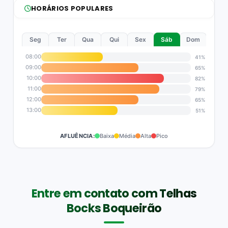
HORÁRIOS POPULARES
Seg
Ter
Qua
Qui
Sex
Sáb
Dom
08:00
41%
09:00
65%
10:00
82%
11:00
79%
12:00
65%
13:00
51%
AFLUÊNCIA:
Baixa
Média
Alta
Pico
Entre em contato com Telhas
Bocks Boqueirão