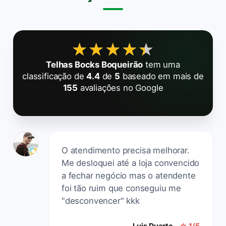
★★★★★
★★★★★
Telhas Bocks Boqueirão
tem uma
classificação de
4.4
de
5
baseado em mais de
155
avaliações no Google
O atendimento precisa melhorar.
Me desloquei até a loja convencido
a fechar negócio mas o atendente
foi tão ruim que conseguiu me
"desconvencer" kkk
Luis Duarte
☆ 1/5