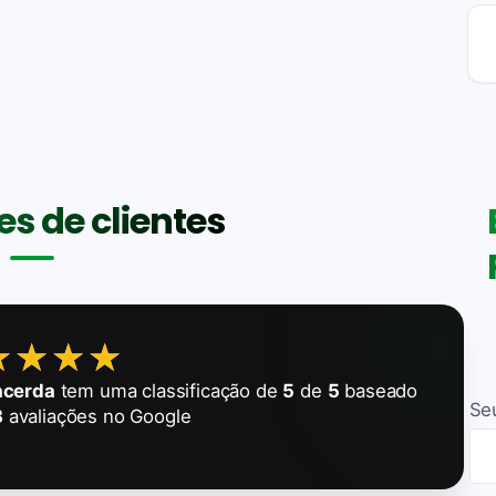
s de clientes
★★★★
★★★★
Lacerda
tem uma classificação de
5
de
5
baseado
Se
3
avaliações no Google