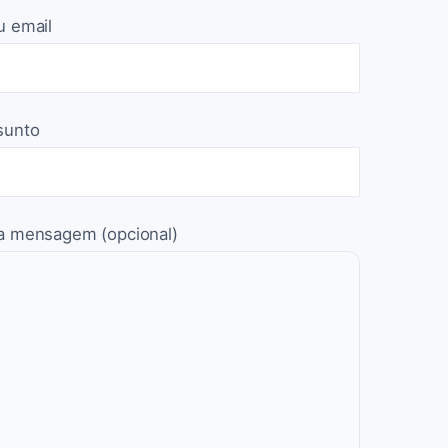
u email
sunto
a mensagem (opcional)