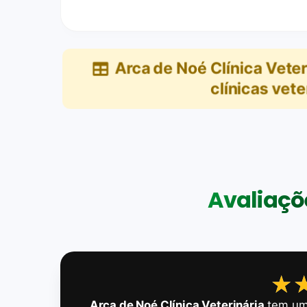
Arca de Noé Clínica Veter
clínicas vete
Avaliaçõe
★
★
Arca de Noé Clínica Veterinária
tem uma