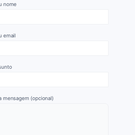
u nome
u email
sunto
a mensagem (opcional)