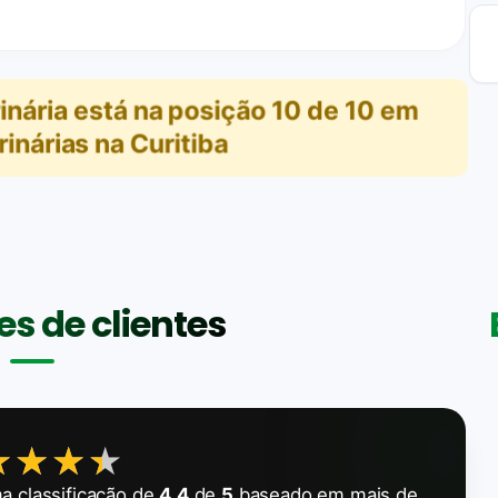
inária
está na posição
10
de
10
em
rinárias na Curitiba
s de clientes
★★★★
★★★★
 classificação de
4.4
de
5
baseado em mais de