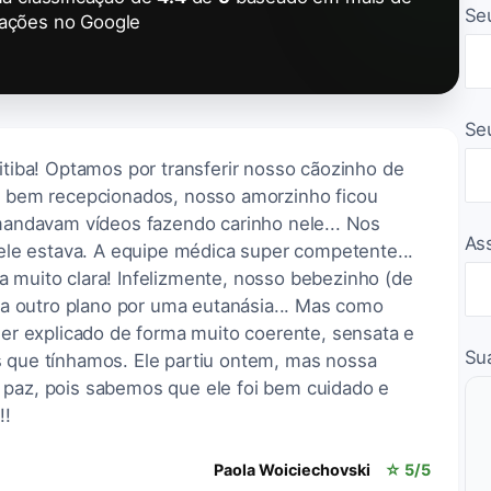
Se
iações no Google
Se
ritiba! Optamos por transferir nosso cãozinho de
to bem recepcionados, nosso amorzinho ficou
 mandavam vídeos fazendo carinho nele... Nos
As
e estava. A equipe médica super competente...
a muito clara! Infelizmente, nosso bebezinho (de
para outro plano por uma eutanásia... Mas como
 ser explicado de forma muito coerente, sensata e
Su
s que tínhamos. Ele partiu ontem, mas nossa
 paz, pois sabemos que ele foi bem cuidado e
!!
Paola Woiciechovski
☆ 5/5