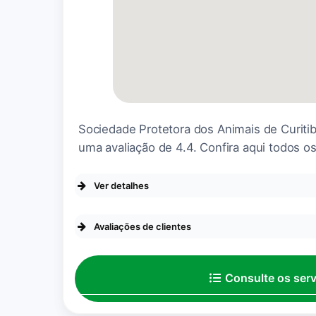
Um ambiente perfeito para 
nossa pequena shimitz.
Sociedade Protetora dos Animais de Curiti
uma avaliação de 4.4. Confira aqui todos os
Ver detalhes
Comprei um filhote da raça
compra da minha nova comp
Avaliações de clientes
Sempre sou bem atendida, t
Consulte os ser
excepcional e com profissio