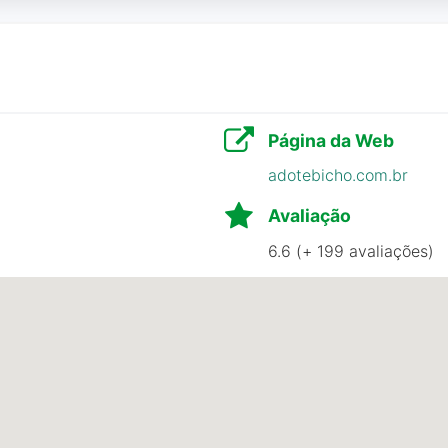
o nosso Cenk. O melhor atendimento. Estamos mega feli
andonaram três filhotes mas um deles morreu hoje de ma
com ração, cama e vacinas; só não tenho lugar, tentei t
Página da Web
 Por favor
adotebicho.com.br
Avaliação
6.6 (+ 199 avaliações)
eu gato pra atendimento pois o mesmo não se alimentava 
ido pra abrir o apetite, e mandou retornar em sete dias 
om o gato, ja bem debilitado onde eles encaminharam para 
 por falecer hoje 22/11. Não tem respeito nem comprome
ivessem realizado pelo menos o exame físico da forma corre
to, não tem recepcionista, ficamos aguardando a boa von