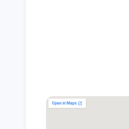
agradecimento por terem rea
como esperado: Escolhi par
Ótimo atendimento do Miche
tratamento com os cachorr
Local incrível, o Tiago nos
finalizou a nossa compra co