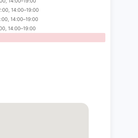
00, 14:00–19:00
to carinho❤️ (Única situação q n saiu
:00, 14:00–19:00
❤️)
:00, 14:00–19:00
00, 14:00–19:00
Julia Canolli
☆ 5/5
Estamos encantados. Parabéns pelo com
Ruon Arquitetura
☆ 5/5
erente a todas as raças e o Michelângelo
es e indicarei vocês 🙏🏼