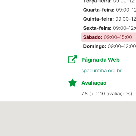
Terça-feira:
09:00–12:
lizado nosso sonho e por cuidarem da nossa Juju com tan
Quarta-feira:
09:00–12
a mim,mas no final a juju se apegou com minha mãe!😅🥹
Quinta-feira:
09:00–12
Sexta-feira:
09:00–12:
Sábado:
09:00–15:00
Domingo:
09:00–12:00
Página da Web
lângelo. Nos direcionou direitinho para a sua criação. 
os. Compramos um salsicha.
spacuritiba.org.br
Avaliação
7.8 (+ 1110 avaliações)
 recebeu com todo amor, carinho e muito conhecimento ref
m excelência e conhecimento. Voltarei para novas aquisiçõ