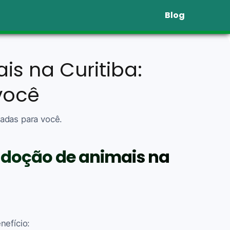
Blog
s na Curitiba:
você
adas para você.
adoção de animais na
nefício: