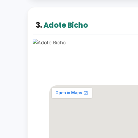
Somente gratidão. Este é 
3.
Adote Bicho
Boa tarde, na minha rua ab
abandonada. Consigo ajudar 
cachorros são muito bravos.
Dia 18/11 minha mãe levou m
examinou, só deu um comprim
feira dia 20/11 retornamos c
mesmo tinha felv, e acabou
nao tem teste de felv, se t
conosco. Péssimo atendimen