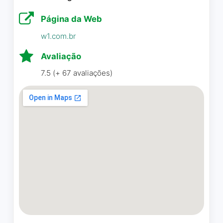
Mind foi maravilhoso, muito
conhecimento valioso de
Página da Web
quem tem muita
w1.com.br
experiência, formação,
prática e visão profissional.
Avaliação
Além da excelente
7.5 (+ 67 avaliações)
profissional, mentora e líder,
Rute é uma pessoa muito
querida, acolhedora e
incentivadora. Gratidão pelo
seu apoio sempre.
Carine Nunes
☆ 5/5
A Rute consegue unir a
experiência fantástica de