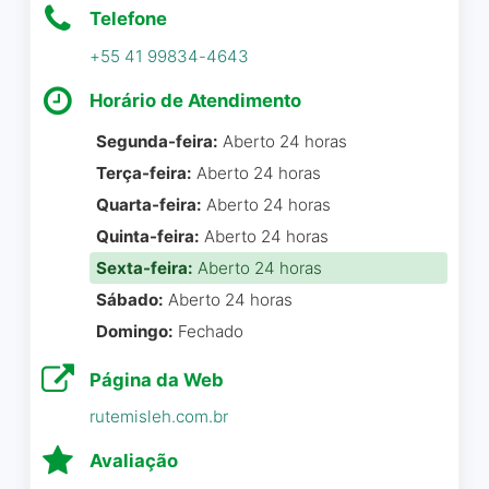
Fui muito bem recebido
Telefone
+55 41 99834-4643
Alexandre Maesato
☆ 5/5
Horário de Atendimento
Frederico é um excelente
profissional, com foco em
Segunda-feira:
Aberto 24 horas
resultados e muito honesto.
Empresa, realmente muito
Terça-feira:
Aberto 24 horas
Tem agregado valor para
top.
Quarta-feira:
Aberto 24 horas
minha empresa, e nunca
Quinta-feira:
Aberto 24 horas
tive nenhum problema
Augusto Favretto
☆ 5/5
Sexta-feira:
Aberto 24 horas
nesses 5 anos. Atualização:
ampliamos nossa parceria, e
Sábado:
Aberto 24 horas
os resultados são incríveis.
Domingo:
Fechado
Estou muito satisfeita.
Uso sempre, estou
Página da Web
estranhando as mudanças
Adriana Walter
☆ 5/5
rutemisleh.com.br
Marcos Honorio da Silva
☆ 4/5
Avaliação