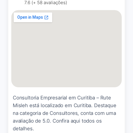
7.6 (+ 58 avaliações)
Ambiente com decoração
moderna e descontraída
Naomi Temmhortz
☆ 5/5
Estrutura sem igual
Thiago Luiz Domacoski
☆ 5/5
Consultoria Empresarial em Curitiba – Rute
Misleh está localizado em Curitiba. Destaque
na categoria de Consultores, conta com uma
avaliação de 5.0. Confira aqui todos os
detalhes.