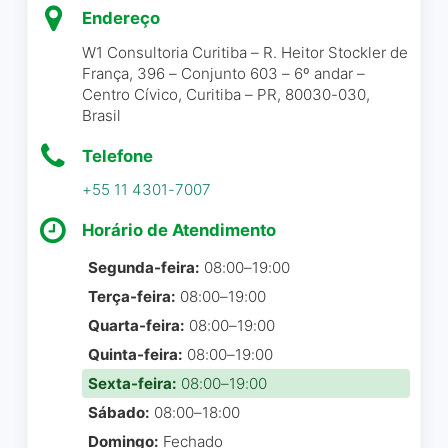
Endereço
Taciane Klein Barbosa
☆ 5/5
W1 Consultoria Curitiba – R. Heitor Stockler de
França, 396 – Conjunto 603 – 6º andar –
Centro Cívico, Curitiba – PR, 80030-030,
Brasil
Esse encontro foi
maravilhoso, uma
Telefone
experiência única com muita
+55 11 4301-7007
entrega de conteúdo, vale
muito, mulheres valorizadas.
Horário de Atendimento
A Rute é uma pessoa
Segunda-feira:
08:00–19:00
incrível e muito atenciosa.
Terça-feira:
08:00–19:00
Quarta-feira:
08:00–19:00
Bruna Rafaela Machado
☆ 5/5
Quinta-feira:
08:00–19:00
Sexta-feira:
08:00–19:00
Sábado:
08:00–18:00
O nosso encontro de Master
Domingo:
Fechado