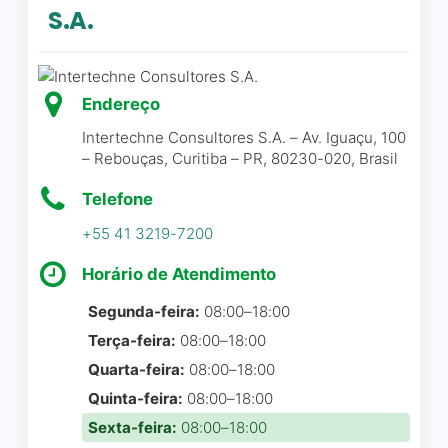
profissionalismo.👏🏽👏🏽
entrevista. Sua postura,
S.A.
Banheiro de gênero neutro
👏🏽👏🏽
empatia e profissionalismo
PÚBLICO
demonstram o quanto você
Daniela Sant’ Ana
☆ 5/5
Empresa que acolhe a comunidade
é excelente no que faz. Foi
LGBTQ+
Endereço
admirável ver como
Espaço seguro para pessoas
conduziu e retornou o
Intertechne Consultores S.A. – Av. Iguaçu, 100
transgênero
– Rebouças, Curitiba – PR, 80230-020, Brasil
processo com clareza,
PLANEJAMENTO
O Fred é daqueles
respeito e grande
Telefone
profissionais necessários,
Necessário fazer agendamento
competência, valorizando-
infelizmente raros, no
+55 41 3219-7200
me como candidata e
ESTACIONAMENTO
mercado. Já acompanhava
tornando a experiência leve
Horário de Atendimento
Estacionamento descoberto pago
suas ideias, críticas e
e construtiva. Parabéns pelo
Estacionamento gratuito na rua
reflexões por meio de seus
trabalho exemplar!
Segunda-feira:
08:00–18:00
Estacionamento no local
posts no LinkedIn, sempre
Terça-feira:
08:00–18:00
aplaudindo de longe,
Danielle Gonçalves de Paula
☆
Quarta-feira:
08:00–18:00
tamanha lucidez e olhar
5/5
Quinta-feira:
08:00–18:00
crítico, certeiro, que este
Sexta-feira:
08:00–18:00
profissional tem de sua área