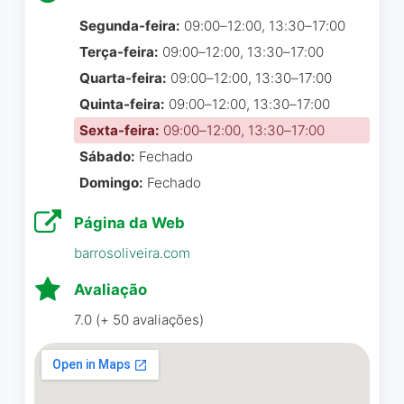
2025.
para forçar uma renovação
Segunda-feira:
09:00–12:00, 13:30–17:00
abusiva, ignorando que eu
Terça-feira:
09:00–12:00, 13:30–17:00
Ju Schibelbain
☆ 5/5
ainda dependia do seguro-
Quarta-feira:
09:00–12:00, 13:30–17:00
desemprego.
Quinta-feira:
09:00–12:00, 13:30–17:00
Descumprimento de Oferta
e Contrato: O serviço
Sexta-feira:
09:00–12:00, 13:30–17:00
A orientação oferecida
entregue após a renovação
Sábado:
Fechado
durante a Jornada da
tornou-se inexistente. Não
Domingo:
Fechado
Prosperidade foi assertiva, o
há acompanhamento, não
direcionamento profissional
há suporte e a entrega é
Página da Web
foi claro e pontual, ajudou a
nula. No entanto, a empresa
barrosoliveira.com
traçar metas, ter insights…
se recusa a formalizar o
A Rute ficou comprometida
cancelamento imediato,
Avaliação
e parceira ! Essa experiência
mantendo cobranças por um
7.0 (+ 50 avaliações)
comprovou o quanto faz a
serviço que não está sendo
diferença a presença de
prestado. Assédio e Coação:
uma mentora para ampliar o
Ao solicitar o cancelamento
olhar e agir com mais
de forma privada, recebi