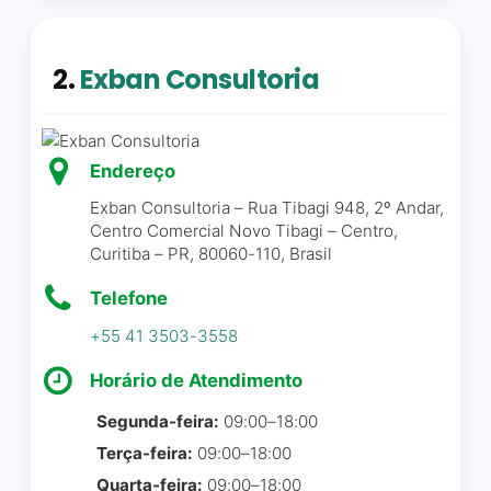
resultado, crescemos mais
de 40% no faturamento. Fui
2.
Exban Consultoria
extremamente bem
assessorado durante todo o
processo, com destaque
para o William, um consultor
Endereço
excepcional, técnico e muito
Exban Consultoria – Rua Tibagi 948, 2º Andar,
comprometido com o
Centro Comercial Novo Tibagi – Centro,
negócio. Hoje temos
Curitiba – PR, 80060-110, Brasil
controle total do DRE,
clareza financeira e
Telefone
orientação segura sobre o
+55 41 3503-3558
sistema mais adequado para
a nossa operação. Só tenho
Horário de Atendimento
a agradecer. Seguimos em
Segunda-feira:
09:00–18:00
expansão graças ao apoio
Terça-feira:
09:00–18:00
da consultoria.
Quarta-feira:
09:00–18:00