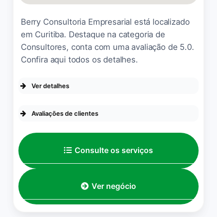
Berry Consultoria Empresarial está localizado
em Curitiba. Destaque na categoria de
Consultores, conta com uma avaliação de 5.0.
Confira aqui todos os detalhes.
Ver detalhes
ACESSIBILIDADE
Avaliações de clientes
Entrada com acessibilidade para
pessoas em cadeira de rodas
A Berry foi um verdadeiro
Estacionamento com acessibilidade
Consulte os serviços
para pessoas em cadeira de rodas
divisor de águas para a
minha empresa. A
consultoria nos trouxe
Ver negócio
visibilidade real da operação
e das finanças, algo que
antes não era claro. Como