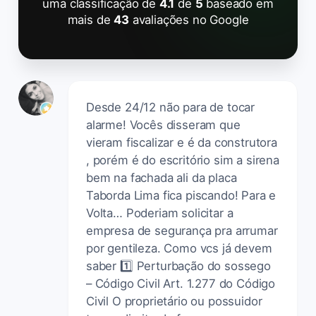
uma classificação de
4.1
de
5
baseado em
mais de
43
avaliações no Google
Desde 24/12 não para de tocar
alarme! Vocês disseram que
vieram fiscalizar e é da construtora
, porém é do escritório sim a sirena
bem na fachada ali da placa
Taborda Lima fica piscando! Para e
Volta… Poderiam solicitar a
empresa de segurança pra arrumar
por gentileza. Como vcs já devem
saber 1️⃣ Perturbação do sossego
– Código Civil Art. 1.277 do Código
Civil O proprietário ou possuidor