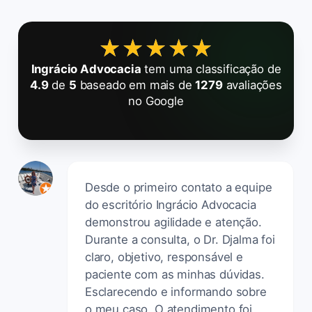
★★★★★
★★★★★
Ingrácio Advocacia
tem uma classificação de
4.9
de
5
baseado em mais de
1279
avaliações
no Google
Desde o primeiro contato a equipe
do escritório Ingrácio Advocacia
demonstrou agilidade e atenção.
Durante a consulta, o Dr. Djalma foi
claro, objetivo, responsável e
paciente com as minhas dúvidas.
Esclarecendo e informando sobre
o meu caso. O atendimento foi